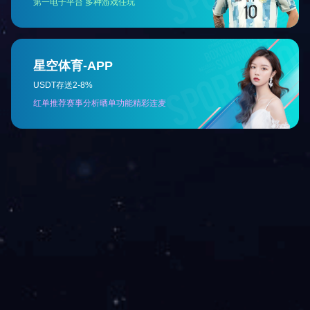
办公
期7#楼8层17商务
底部导航
网站米兰体育app官网入口
产品中心
米兰体育app官网入口
工程案例
关于我们
铁根米兰体育app官网入口-米兰（中国） 系列
米兰体育app官网入口-米兰（中国）
+
微信号：
WANGYUNHUA
点击复制微信
备案号： 技术支持：
热门搜索：
美缝剂
,
米兰体育app官网入口-米兰（中国） 浆料
,
防脱落界面剂
,
抗裂接缝
,
干挂胶
,
AB胶