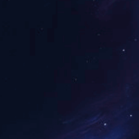
<
>
福州仓山金街
福州仓山金街
TIME: 2023-07-26
福州万达广场
福州万达广场
TIME: 2023-07-26
米兰体育app官网入口-米兰（中国）
柔韧全能