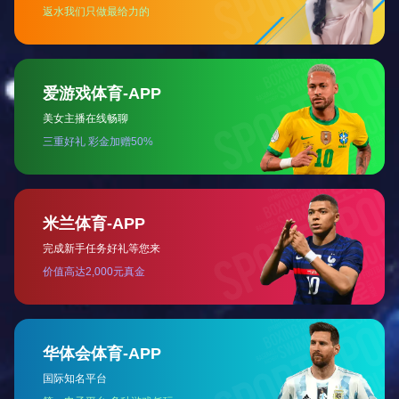
成功工程案例