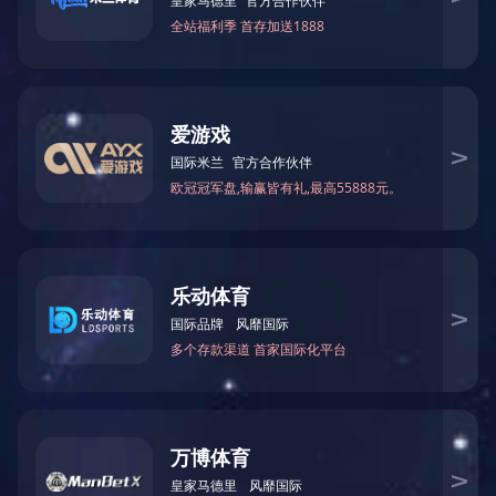
铁根·产品中心
米兰体育app官网入口-米兰（中国） ，防裂，防脱
落基材的研发、制造与销售