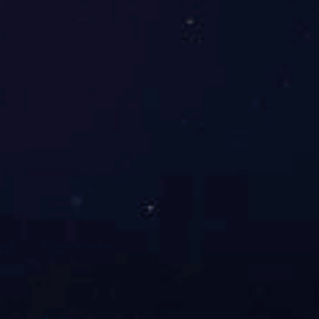
它们能够与基材形成牢固的结合，不易脱落或剥离，提
供保护。
04施工简便
具有良好的流动性和可塑性，能够适应不同形状和尺寸
的基材，减少了施工的复杂性和工作量。
05强度高
能够承受较大的压力和冲击，保持基材的完整性和稳定
性。
走进铁根·关于我们
我们——铁杵成真 根直天
下
福州铁根建材有限公司
(
fasteasyandfree.com
)创立于2011