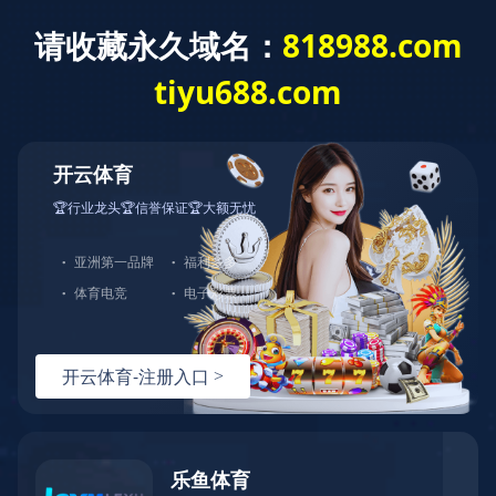
米兰体育app官网入口
您好，欢迎光临福州铁根建材有限公司官方网站！
米兰体育app官网入口-米兰（中国） ，
防裂，防脱落基材的研发、制造与销售
全国服务热线：
400-8888-417
米兰体育app官网入口
铁根系列
米兰体育app官网入口-米兰（中国）
防脱落
防开裂
基彩大师系列
米兰体育app官网入口-米兰（中国）
防脱落